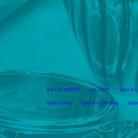
WILLKOMMEN
AKTION
Spiel-R
Spiele-Laden
Spiel-RAUM Blog
Impr