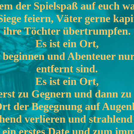
em der Spielspaß auf euch wa
iege feiern, Väter gerne kap
ihre Töchter übertrumpfen.
Es ist ein Ort,
 beginnen und Abenteuer nu
entfernt sind.
Es ist ein Ort,
erst zu Gegnern und dann zu
Ort der Begegnung auf Augen
hend verlieren und strahlend
r ein erstes Date und zum imm