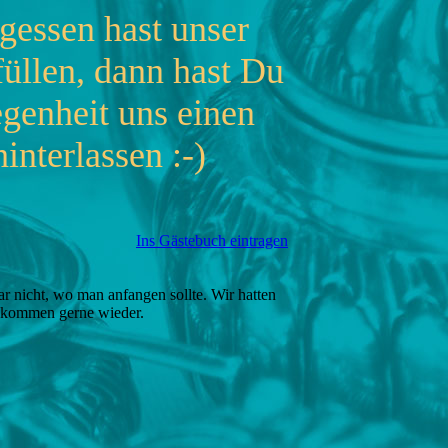
gessen hast unser
üllen, dann hast Du
egenheit uns einen
interlassen :-)
Ins Gästebuch eintragen
ar nicht, wo man anfangen sollte. Wir hatten
d kommen gerne wieder.