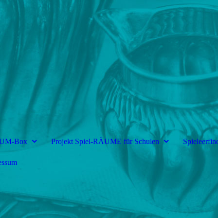
AUM-Box
Projekt Spiel-RÄUME für Schulen
Spieleerfin
essum