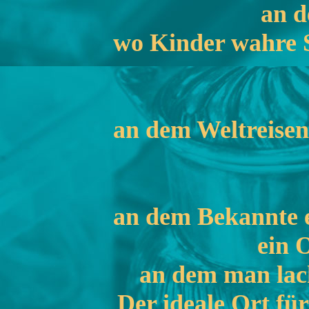
an d
wo Kinder wahre S
an dem Weltreisen
an dem Bekannte 
ein 
an dem man lac
Der ideale Ort fü