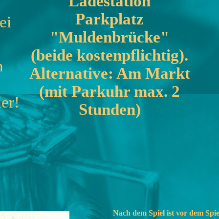
Ladestation
Parkplatz
ei
"Muldenbrücke"
(beide kostenpflichtig).
n
Alternative: Am Markt
(mit Parkuhr max. 2
er!
Stunden)
Nach dem Spiel ist vor dem Spiel