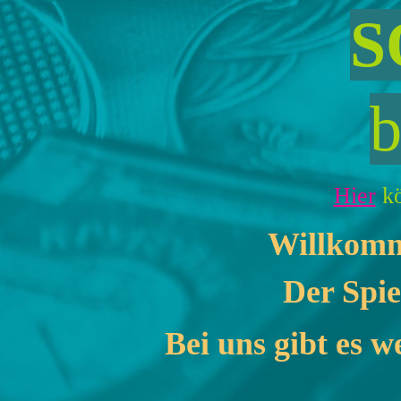
S
b
Hier
kö
Willkomme
Der Spi
Bei uns gibt es w