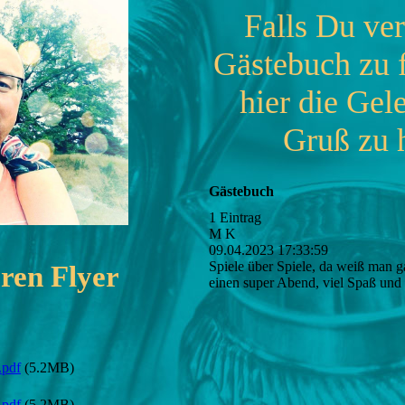
Falls Du ver
Gästebuch zu f
hier die Gel
Gruß zu h
Gästebuch
1 Eintrag
M K
09.04.2023
17:33:59
Spiele über Spiele, da weiß man g
ren Flyer
einen super Abend, viel Spaß un
.pdf
(5.2MB)
.pdf
(5.2MB)