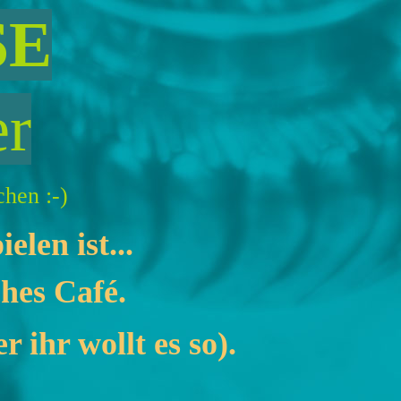
SE
er
hen :-)
len ist...
hes Café.
 ihr wollt es so).