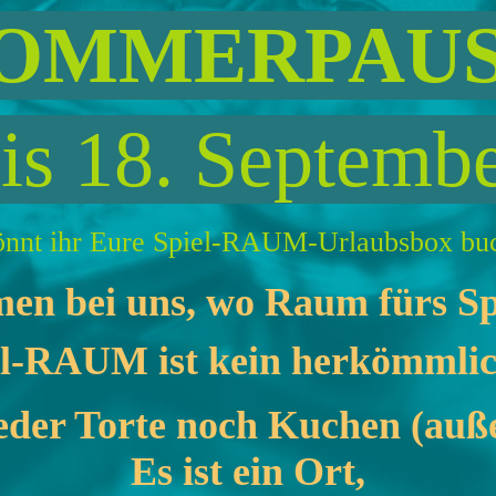
OMMERPAU
is 18. Septemb
nnt ihr Eure Spiel-RAUM-Urlaubsbox buc
n bei uns, wo Raum fürs Spie
el-RAUM ist kein herkömmlic
eder Torte noch Kuchen (außer
Es ist ein Ort,